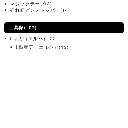
マジックテープ(3)
売れ筋ピンストッパー(14)
工具類(102)
L型刃（エルハ）(22)
L型替刃（エルハ）(19)
L型本体(3)
ピアノ線関連(10)
ピアノ線各種(3)
グリップ・保護板(4)
ピアノ線通し(3)
スクレーパー(12)
ガン(4)
吸盤(8)
一人乗せ補助ツール(4)
ヘラ類(4)
ピン・内張はずし(9)