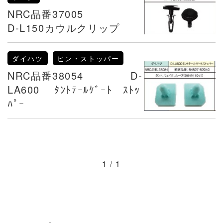
NRC品番37005
D-L150カウルクリップ
ダイハツ
ピン・ストッパー
NRC品番38054 D-
LA600 ﾀﾝﾄﾃｰﾙｹﾞｰﾄ ｽﾄｯ
ﾊﾟｰ
1 / 1