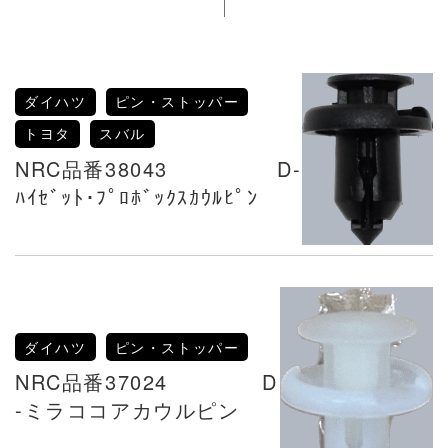
ダイハツ
ピン・ストッパー
トヨタ
スバル
NRC品番38043 D-
ﾊｲｾﾞｯﾄ･ﾌﾟﾛﾎﾞｯｸｽｶｳﾙﾋﾟﾝ
ダイハツ
ピン・ストッパー
NRC品番37024 D
-ミラココアカウルピン