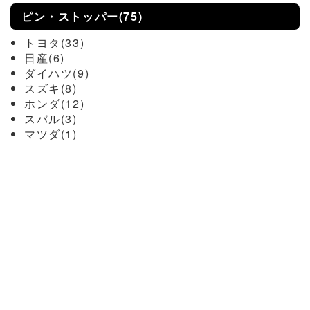
ピン・ストッパー(75)
トヨタ(33)
日産(6)
ダイハツ(9)
スズキ(8)
ホンダ(12)
スバル(3)
マツダ(1)
三菱(4)
Ｊバス(1)
マジックテープ(3)
売れ筋ピンストッパー(14)
工具類(102)
L型刃（エルハ）(22)
L型替刃（エルハ）(19)
L型本体(3)