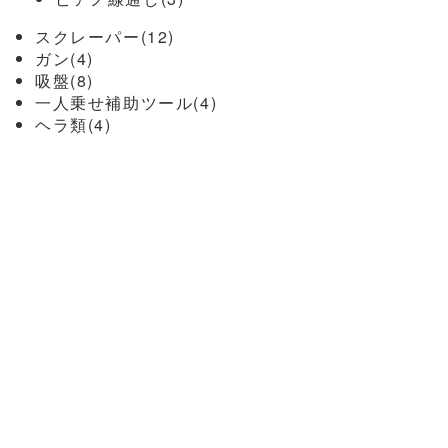
スクレーパー(12)
ガン(4)
吸盤(8)
一人乗せ補助ツール(4)
ヘラ類(4)
ピン・内張はずし(9)
ワイパープーラー(3)
カッター(9)
カッター本体(2)
カッター替刃(7)
電動工具(4)
その他工具(14)
新入社員工具セット(1)
カーフィルム関連(10)
フィルムヘラ(2)
スキージークロス(1)