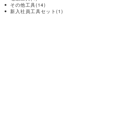
その他工具(14)
新入社員工具セット(1)
カーフィルム関連(10)
フィルムヘラ(2)
スキージークロス(1)
カッティングマット(1)
型取フィルム(1)
カッター替刃(3)
工業用ドライヤー(2)
ガラスクリーナー(6)
日本磨料(3)
グラスター(3)
テロソン（ヘンケル）(2)