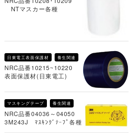
NRC品番10208･10209
NTマスカー各種
日東電工表面保護材
養生関連
NRC品番10215~10220
表面保護材(日東電工)
マスキングテープ
養生関連
NRC品番04036～04050
3M243J ﾏｽｷﾝｸﾞﾃｰﾌﾟ各種