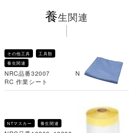
養
生関連
その他工具
工具類
養生関連
NRC品番32007 N
RC 作業シート
NTマスカー
養生関連