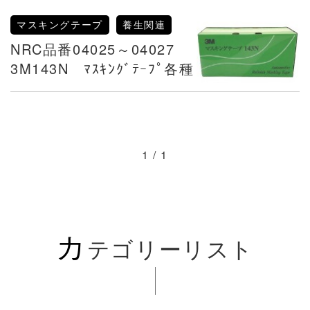
マスキングテープ
養生関連
NRC品番04025～04027
3M143N ﾏｽｷﾝｸﾞﾃｰﾌﾟ各種
1 / 1
カ
テゴリーリスト