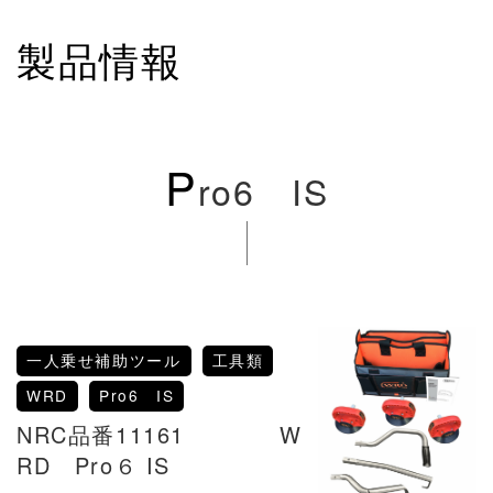
製品情報
P
ro6 IS
一人乗せ補助ツール
工具類
WRD
Pro6 IS
NRC品番11161 W
RD Pro６ IS