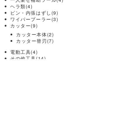
ヘラ類(4)
ピン・内張はずし(9)
ワイパープーラー(3)
カッター(9)
カッター本体(2)
カッター替刃(7)
電動工具(4)
その他工具(14)
新入社員工具セット(1)
カーフィルム関連(10)
フィルムヘラ(2)
スキージークロス(1)
カッティングマット(1)
型取フィルム(1)
カッター替刃(3)
工業用ドライヤー(2)