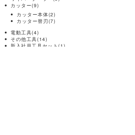
カッター(9)
カッター本体(2)
カッター替刃(7)
電動工具(4)
その他工具(14)
新入社員工具セット(1)
カーフィルム関連(10)
フィルムヘラ(2)
スキージークロス(1)
カッティングマット(1)
型取フィルム(1)
カッター替刃(3)
工業用ドライヤー(2)
ガラスクリーナー(6)