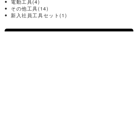
電動工具(4)
その他工具(14)
新入社員工具セット(1)
カーフィルム関連(10)
フィルムヘラ(2)
スキージークロス(1)
カッティングマット(1)
型取フィルム(1)
カッター替刃(3)
工業用ドライヤー(2)
ガラスクリーナー(6)
日本磨料(3)
グラスター(3)
テロソン（ヘンケル）(2)