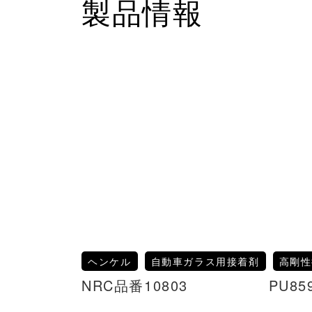
製品情報
ヘンケル
自動車ガラス用接着剤
高剛性
NRC品番10803 PU8594H