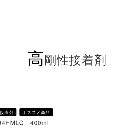
高
剛性接着剤
接着剤
オススメ商品
MLC 400ml