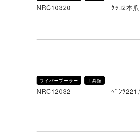
NRC10320 ｸｯｺ2本爪ﾜｲﾊ
ワイパープーラー
工具類
NRC12032 ﾍﾞﾝﾂ221用ﾜｲ